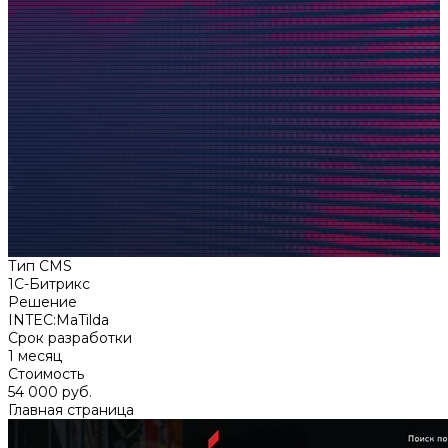
Тип CMS
1C-Битрикс
Решение
INTEC:MaTilda
Срок разработки
1 месяц
Стоимость
54 000 руб.
Главная страница