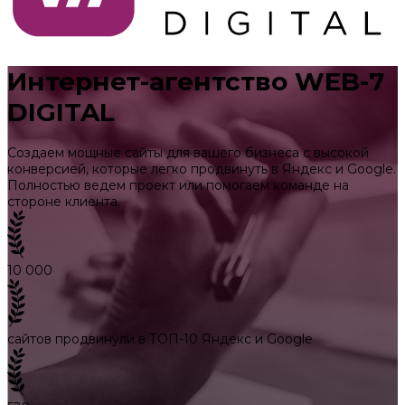
Интернет-агентство WEB-7
DIGITAL
Создаем мощные сайты для вашего бизнеса с высокой
конверсией, которые легко продвинуть в Яндекс и Google.
Полностью ведем проект или помогаем команде на
стороне клиента.
10 000
сайтов продвинули в ТОП-10 Яндекс и Google