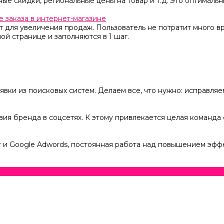
ные скидки, региональные цены на товар и т.д. Это оптималь
 заказа в интернет-магазине
т для увеличения продаж. Пользователь не потратит много в
ой странице и заполняются в 1 шаг.
явки из поисковых систем. Делаем все, что нужно: исправля
ия бренда в соцсетях. К этому привлекается целая команда 
 и Google Adwords, постоянная работа над повышением эфф