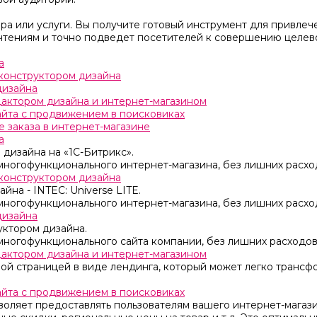
а или услуги. Вы получите готовый инструмент для привлеч
чтениям и точно подведет посетителей к совершению целево
а
с конструктором дизайна
дизайна
едактором дизайна и интернет-магазином
сайта с продвижением в поисковиках
 заказа в интернет-магазине
а
 дизайна на «1C-Битрикс».
многофункционального интернет-магазина, без лишних расхо
с конструктором дизайна
йна - INTEC: Universe LITE.
многофункционального интернет-магазина, без лишних расхо
дизайна
уктором дизайна.
многофункционального сайта компании, без лишних расходов
едактором дизайна и интернет-магазином
овой страницей в виде лендинга, который может легко тран
сайта с продвижением в поисковиках
воляет предоставлять пользователям вашего интернет-магаз