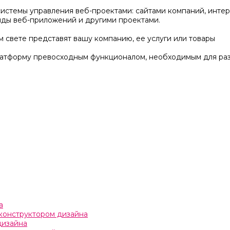
истемы управления веб-проектами: сайтами компаний, интер
нды веб-приложений и другими проектами.
м свете представят вашу компанию, ее услуги или товары
латформу превосходным функционалом, необходимым для раз
а
с конструктором дизайна
дизайна