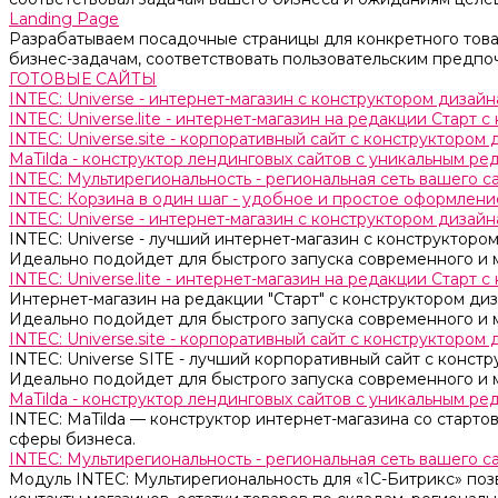
Landing Page
Разрабатываем посадочные страницы для конкретного товар
бизнес-задачам, соответствовать пользовательским предпо
ГОТОВЫЕ САЙТЫ
INTEC: Universe - интернет-магазин с конструктором дизайн
INTEC: Universe.lite - интернет-магазин на редакции Старт 
INTEC: Universe.site - корпоративный сайт с конструктором 
MaTilda - конструктор лендинговых сайтов с уникальным р
INTEC: Мультирегиональность - региональная сеть вашего 
INTEC: Корзина в один шаг - удобное и простое оформление
INTEC: Universe - интернет-магазин с конструктором дизайн
INTEC: Universe - лучший интернет-магазин с конструктором
Идеально подойдет для быстрого запуска современного и 
INTEC: Universe.lite - интернет-магазин на редакции Старт 
Интернет-магазин на редакции "Старт" с конструктором диза
Идеально подойдет для быстрого запуска современного и 
INTEC: Universe.site - корпоративный сайт с конструктором 
INTEC: Universe SITE - лучший корпоративный сайт с констр
Идеально подойдет для быстрого запуска современного и 
MaTilda - конструктор лендинговых сайтов с уникальным р
INTEC: MaTilda — конструктор интернет-магазина со старт
сферы бизнеса.
INTEC: Мультирегиональность - региональная сеть вашего 
Модуль INTEC: Мультирегиональность для «1С-Битрикс» поз