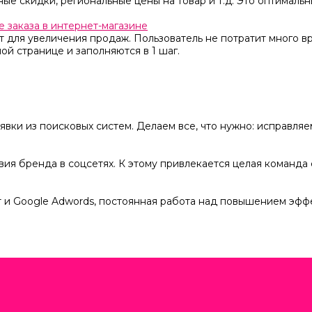
ные скидки, региональные цены на товар и т.д. Это оптималь
 заказа в интернет-магазине
т для увеличения продаж. Пользователь не потратит много в
ой странице и заполняются в 1 шаг.
явки из поисковых систем. Делаем все, что нужно: исправля
ия бренда в соцсетях. К этому привлекается целая команда 
 и Google Adwords, постоянная работа над повышением эфф