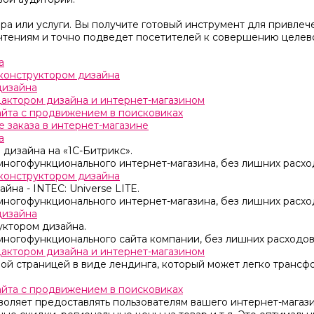
а или услуги. Вы получите готовый инструмент для привлеч
чтениям и точно подведет посетителей к совершению целево
а
с конструктором дизайна
дизайна
едактором дизайна и интернет-магазином
сайта с продвижением в поисковиках
 заказа в интернет-магазине
а
 дизайна на «1C-Битрикс».
многофункционального интернет-магазина, без лишних расхо
с конструктором дизайна
йна - INTEC: Universe LITE.
многофункционального интернет-магазина, без лишних расхо
дизайна
уктором дизайна.
многофункционального сайта компании, без лишних расходов
едактором дизайна и интернет-магазином
овой страницей в виде лендинга, который может легко тран
сайта с продвижением в поисковиках
воляет предоставлять пользователям вашего интернет-магаз