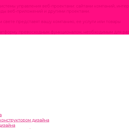
истемы управления веб-проектами: сайтами компаний, интер
нды веб-приложений и другими проектами.
м свете представят вашу компанию, ее услуги или товары
латформу превосходным функционалом, необходимым для раз
а
с конструктором дизайна
дизайна