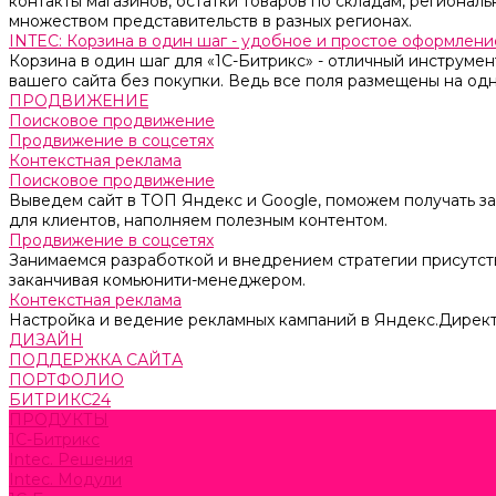
контакты магазинов, остатки товаров по складам, региональ
множеством представительств в разных регионах.
INTEC: Корзина в один шаг - удобное и простое оформление
Корзина в один шаг для «1С-Битрикс» - отличный инструмен
вашего сайта без покупки. Ведь все поля размещены на одн
ПРОДВИЖЕНИЕ
Поисковое продвижение
Продвижение в соцсетях
Контекстная реклама
Поисковое продвижение
Выведем сайт в ТОП Яндекс и Google, поможем получать за
для клиентов, наполняем полезным контентом.
Продвижение в соцсетях
Занимаемся разработкой и внедрением стратегии присутств
заканчивая комьюнити-менеджером.
Контекстная реклама
Настройка и ведение рекламных кампаний в Яндекс.Директ
ДИЗАЙН
ПОДДЕРЖКА САЙТА
ПОРТФОЛИО
БИТРИКС24
ПРОДУКТЫ
1С-Битрикс
Intec. Решения
Intec. Модули